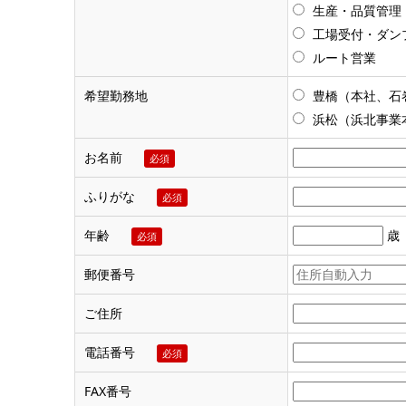
生産・品質管理
工場受付・ダン
ルート営業
希望勤務地
豊橋（本社、石
浜松（浜北事業
お名前
必須
ふりがな
必須
年齢
歳
必須
郵便番号
ご住所
電話番号
必須
FAX番号