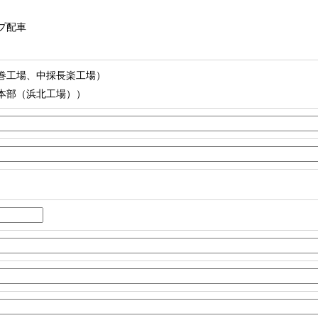
プ配車
巻工場、中採長楽工場）
本部（浜北工場））